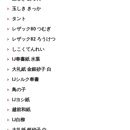
玉しき きっか
タント
レザック80 つむぎ
レザック82 ろうけつ
しこくてんれい
IJ奉書紙 水葉
大礼紙 金銀砂子 白
IJシルク奉書
鳥の子
IJヨシ紙
越前和紙
IJ白柳
大礼紙 銀砂子 白