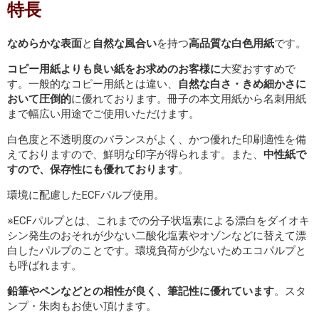
特長
なめらかな表面
と
自然な風合い
を持つ
高品質な白色用紙
です。
コピー用紙よりも良い紙をお求めのお客様に
大変おすすめで
す。一般的なコピー用紙とは違い、
自然な白さ・きめ細かさに
おいて圧倒的
に優れております。冊子の本文用紙から名刺用紙
まで幅広い用途でご使用いただけます。
白色度と不透明度のバランスがよく、かつ優れた印刷適性を備
えておりますので、鮮明な印字が得られます。また、
中性紙で
すので、保存性にも優れております
。
環境に配慮したECFパルプ使用。
※ECFパルプとは、これまでの分子状塩素による漂白をダイオキ
シン発生のおそれが少ない二酸化塩素やオゾンなどに替えて漂
白したパルプのことです。環境負荷が少ないためエコパルプと
も呼ばれます。
鉛筆やペンなどとの相性が良く、筆記性に優れています
。スタ
ンプ・朱肉もお使い頂けます。