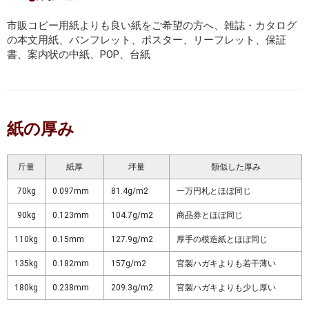
市販コピー用紙よりも良い紙をご希望の方へ、雑誌・カタログ
の本文用紙、パンフレット、ポスター、リーフレット、保証
書、案内状の中紙、POP、台紙
紙の厚み
斤量
紙厚
坪量
類似した厚み
70kg
0.097mm
81.4g/m2
一万円札とほぼ同じ
90kg
0.123mm
104.7g/m2
商品券とほぼ同じ
110kg
0.15mm
127.9g/m2
厚手の模造紙とほぼ同じ
135kg
0.182mm
157g/m2
官製ハガキよりも若干薄い
180kg
0.238mm
209.3g/m2
官製ハガキよりも少し厚い