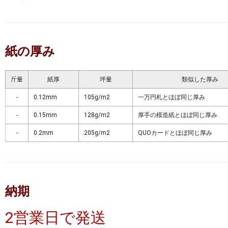
紙の厚み
斤量
紙厚
坪量
類似した厚み
-
0.12mm
105g/m2
一万円札とほぼ同じ厚み
-
0.15mm
128g/m2
厚手の模造紙とほぼ同じ厚み
-
0.2mm
205g/m2
QUOカードとほぼ同じ厚み
納期
2営業日で発送