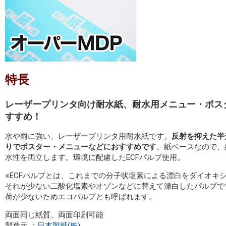
特長
レーザープリンタ向け耐水紙、耐水用メニュー・ポス
すすめ！
水や雨に強い、レーザープリンタ用耐水紙です。
反射を抑えた半
りでポスター・メニューなどにおすすめです
。紙ベースなので、
水性を両立します。環境に配慮したECFパルプ使用。
※ECFパルプとは、これまでの分子状塩素による漂白をダイオキ
それが少ない二酸化塩素やオゾンなどに替えて漂白したパルプで
荷が少ないためエコパルプとも呼ばれます。
両面同じ紙質、両面印刷可能
製造元 ：
日本製紙(株)