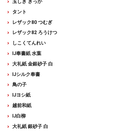
玉しき きっか
タント
レザック80 つむぎ
レザック82 ろうけつ
しこくてんれい
IJ奉書紙 水葉
大礼紙 金銀砂子 白
IJシルク奉書
鳥の子
IJヨシ紙
越前和紙
IJ白柳
大礼紙 銀砂子 白