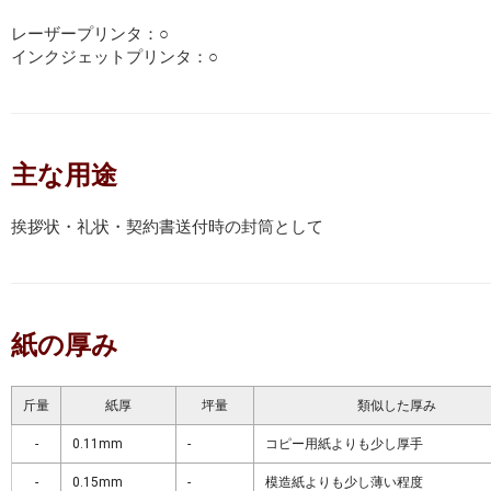
レーザープリンタ：○
インクジェットプリンタ：○
主な用途
挨拶状・礼状・契約書送付時の封筒として
紙の厚み
斤量
紙厚
坪量
類似した厚み
-
0.11mm
-
コピー用紙よりも少し厚手
-
0.15mm
-
模造紙よりも少し薄い程度