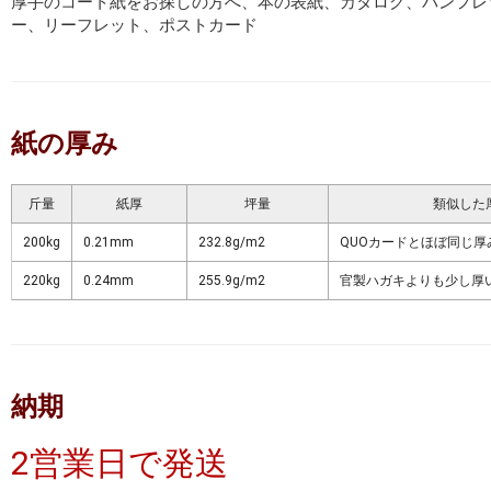
厚手のコート紙をお探しの方へ、本の表紙、カタログ、パンフレ
ー、リーフレット、ポストカード
紙の厚み
斤量
紙厚
坪量
類似した
200kg
0.21mm
232.8g/m2
QUOカードとほぼ同じ厚
220kg
0.24mm
255.9g/m2
官製ハガキよりも少し厚
納期
2営業日で発送