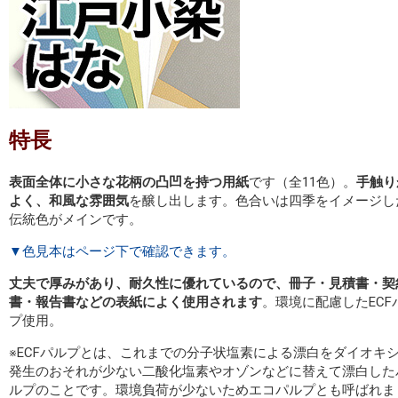
特長
表面全体に小さな花柄の凸凹を持つ用紙
です（全11色）。
手触り
よく、和風な雰囲気
を醸し出します。色合いは四季をイメージし
伝統色がメインです。
▼色見本はページ下で確認できます。
丈夫で厚みがあり、耐久性に優れているので、冊子・見積書・契
書・報告書などの表紙によく使用されます
。環境に配慮したECF
プ使用。
※ECFパルプとは、これまでの分子状塩素による漂白をダイオキ
発生のおそれが少ない二酸化塩素やオゾンなどに替えて漂白した
ルプのことです。環境負荷が少ないためエコパルプとも呼ばれま