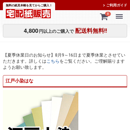
ご利用ガイド
無料の紙見本帳を見てからご購入！
Menu
0
4,800
配送料無料!!
円以上のご購入で
【夏季休業日のお知らせ】8月9～16日まで夏季休業とさせてい
ただきます。詳しくは
こちら
をご覧ください。ご理解賜ります
ようお願い致します。
江戸小染はな