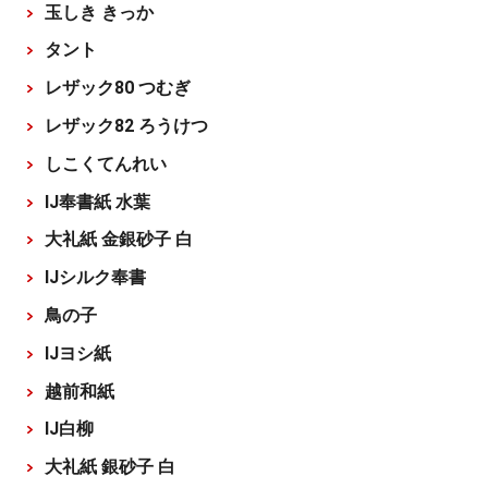
玉しき きっか
タント
レザック80 つむぎ
レザック82 ろうけつ
しこくてんれい
IJ奉書紙 水葉
大礼紙 金銀砂子 白
IJシルク奉書
鳥の子
IJヨシ紙
越前和紙
IJ白柳
大礼紙 銀砂子 白