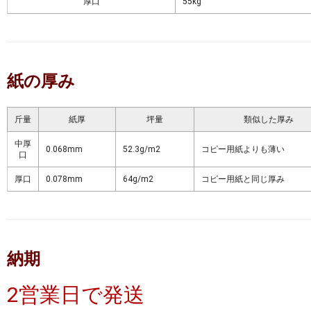
厚口
55kg
紙の厚み
斤量
紙厚
坪量
類似した厚み
中厚
0.068mm
52.3g/m2
コピー用紙よりも薄い
口
厚口
0.078mm
64g/m2
コピー用紙と同じ厚み
納期
2営業日で発送