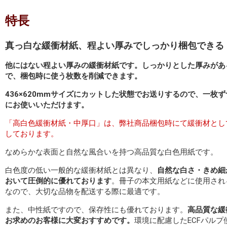
特長
真っ白な緩衝材紙、程よい厚みでしっかり梱包できる
他にはない程よい厚みの緩衝材紙です。しっかりとした厚みがあ
で、梱包時に使う枚数を削減できます。
436×620mmサイズにカットした状態でお送りするので、一枚
にお使いいただけます。
「高白色緩衝材紙・中厚口」は、弊社商品梱包時にて緩衝材とし
しております。
なめらかな表面と自然な風合いを持つ高品質な白色用紙です。
白色度の低い一般的な緩衝材紙とは異なり、
自然な白さ・きめ細
おいて圧倒的に優れております
。冊子の本文用紙などに使用され
なので、大切な品物を配送する際に最適です。
また、中性紙ですので、保存性にも優れております。
高品質な緩
お求めのお客様に大変おすすめです。
環境に配慮したECFパルプ