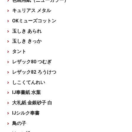
色画用紙（ニューカラー）
キュリアス メタル
OKミューズコットン
玉しき あられ
玉しき きっか
タント
レザック80 つむぎ
レザック82 ろうけつ
しこくてんれい
IJ奉書紙 水葉
大礼紙 金銀砂子 白
IJシルク奉書
鳥の子