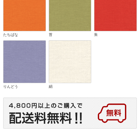
たちばな
苔
朱
りんどう
絹