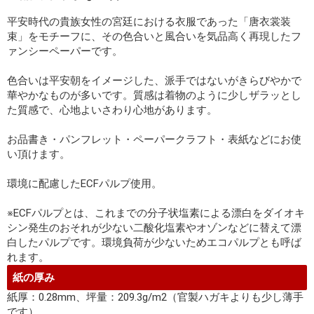
平安時代の貴族女性の宮廷における衣服であった「唐衣裳装
束」をモチーフに、その色合いと風合いを気品高く再現したフ
ァンシーペーパーです。
色合いは平安朝をイメージした、派手ではないがきらびやかで
華やかなものが多いです。質感は着物のように少しザラッとし
た質感で、心地よいさわり心地があります。
お品書き・パンフレット・ペーパークラフト・表紙などにお使
い頂けます。
環境に配慮したECFパルプ使用。
※ECFパルプとは、これまでの分子状塩素による漂白をダイオキ
シン発生のおそれが少ない二酸化塩素やオゾンなどに替えて漂
白したパルプです。環境負荷が少ないためエコパルプとも呼ば
れます。
紙の厚み
紙厚：0.28mm、坪量：209.3g/m2（官製ハガキよりも少し薄手
です）