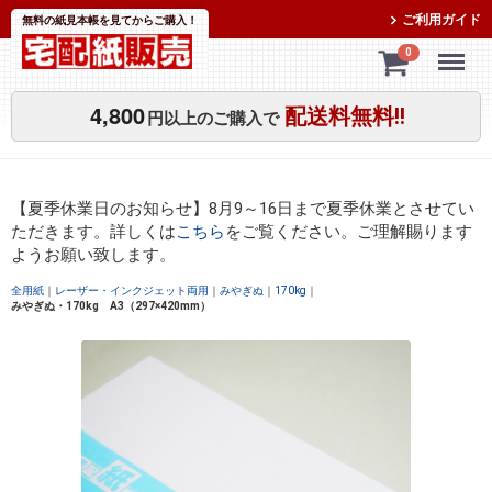
ご利用ガイド
無料の紙見本帳を見てからご購入！
Menu
0
4,800
配送料無料!!
円以上のご購入で
【夏季休業日のお知らせ】8月9～16日まで夏季休業とさせてい
ただきます。詳しくは
こちら
をご覧ください。ご理解賜ります
ようお願い致します。
全用紙
レーザー・インクジェット両用
みやぎぬ
170kg
みやぎぬ・170kg A3（297×420mm）