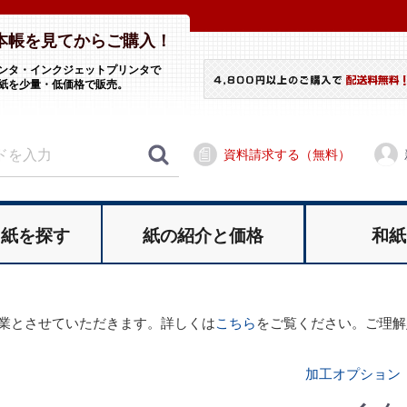
本帳を見てからご購入！
ンタ・インクジェットプリンタで
紙を少量・低価格で販売。
資料請求する（無料）
ら
紙を探す
紙の紹介と
価格
和紙
休業とさせていただきます。詳しくは
こちら
をご覧ください。ご理解
加工オプション