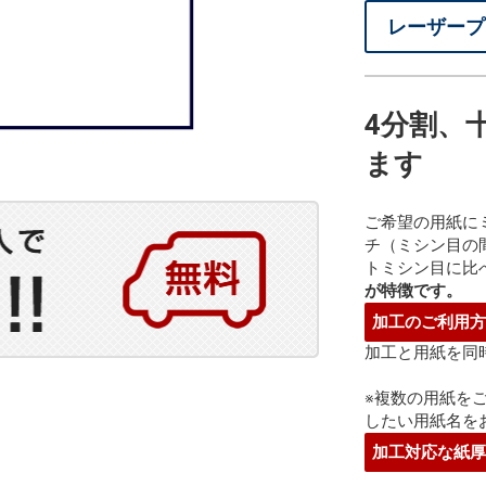
レーザー
4分割、
ます
ご希望の用紙に
チ（ミシン目の間
トミシン目に比
が特徴です。
加工のご利用
加工と用紙を同
※複数の用紙を
したい用紙名を
加工対応な紙