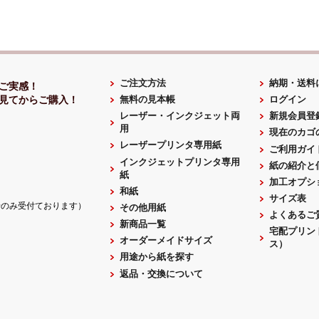
ご注文方法
納期・送料
ご実感！
無料の見本帳
ログイン
見てからご購入！
レーザー・インクジェット両
新規会員登
用
現在のカゴ
レーザープリンタ専用紙
ご利用ガイ
インクジェットプリンタ専用
紙の紹介と
紙
加工オプシ
和紙
サイズ表
せのみ受付ております）
その他用紙
よくあるご
新商品一覧
宅配プリン
オーダーメイドサイズ
ス）
用途から紙を探す
返品・交換について