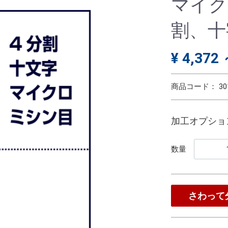
マイク
割、十
¥ 4,372 
商品コード：
30
加工オプショ
数量
さわって