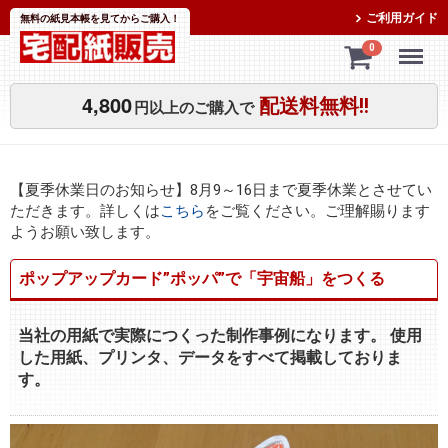
ご利用ガイド
無料の紙見本帳を見てからご購入！
Menu
0
4,800
配送料無料!!
円以上のご購入で
【夏季休業日のお知らせ】8月9～16日まで夏季休業とさせてい
ただきます。詳しくは
こちら
をご覧ください。ご理解賜ります
ようお願い致します。
ポップアップカード”ポッパ”で「宇宙船」をつくる
当社の用紙で実際につくった制作事例になります。
使用
した用紙、プリンタ、データをすべて掲載しておりま
す。